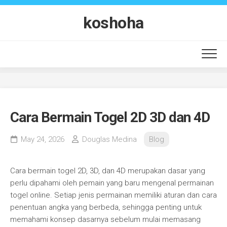
Skip
to
koshoha
content
Cara Bermain Togel 2D 3D dan 4D
May 24, 2026
Douglas Medina
Blog
Cara bermain togel 2D, 3D, dan 4D merupakan dasar yang
perlu dipahami oleh pemain yang baru mengenal permainan
togel online. Setiap jenis permainan memiliki aturan dan cara
penentuan angka yang berbeda, sehingga penting untuk
memahami konsep dasarnya sebelum mulai memasang