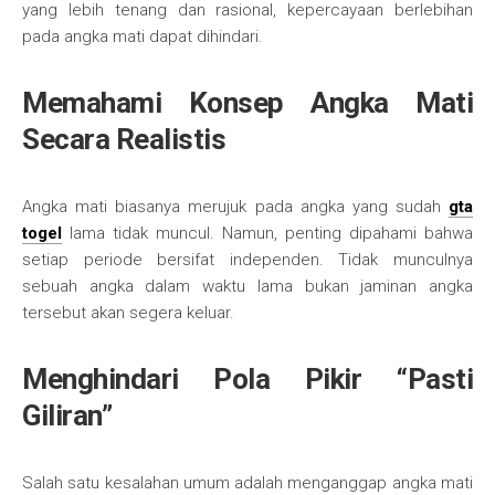
yang lebih tenang dan rasional, kepercayaan berlebihan
pada angka mati dapat dihindari.
Memahami Konsep Angka Mati
Secara Realistis
Angka mati biasanya merujuk pada angka yang sudah
gta
togel
lama tidak muncul. Namun, penting dipahami bahwa
setiap periode bersifat independen. Tidak munculnya
sebuah angka dalam waktu lama bukan jaminan angka
tersebut akan segera keluar.
Menghindari Pola Pikir “Pasti
Giliran”
Salah satu kesalahan umum adalah menganggap angka mati