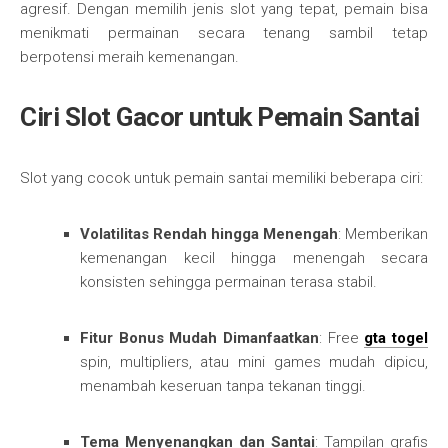
agresif. Dengan memilih jenis slot yang tepat, pemain bisa
menikmati permainan secara tenang sambil tetap
berpotensi meraih kemenangan.
Ciri Slot Gacor untuk Pemain Santai
Slot yang cocok untuk pemain santai memiliki beberapa ciri:
Volatilitas Rendah hingga Menengah
: Memberikan
kemenangan kecil hingga menengah secara
konsisten sehingga permainan terasa stabil.
Fitur Bonus Mudah Dimanfaatkan
: Free
gta togel
spin, multipliers, atau mini games mudah dipicu,
menambah keseruan tanpa tekanan tinggi.
Tema Menyenangkan dan Santai
: Tampilan grafis