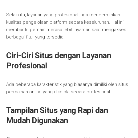
Selain itu, layanan yang profesional juga mencerminkan
kualitas pengelolaan platform secara keseluruhan. Hal ini
membantu pemain merasa lebih nyaman saat mengakses
berbagai fitur yang tersedia.
Ciri-Ciri Situs dengan Layanan
Profesional
Ada beberapa karakteristik yang biasanya dimiliki oleh situs
permainan online yang dikelola secara profesional.
Tampilan Situs yang Rapi dan
Mudah Digunakan