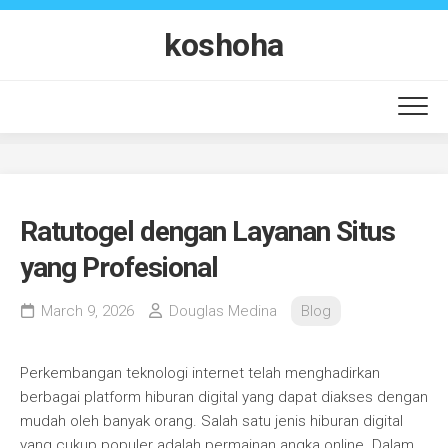
Skip
to
koshoha
content
Ratutogel dengan Layanan Situs
yang Profesional
March 9, 2026
Douglas Medina
Blog
Perkembangan teknologi internet telah menghadirkan
berbagai platform hiburan digital yang dapat diakses dengan
mudah oleh banyak orang. Salah satu jenis hiburan digital
yang cukup populer adalah permainan angka online. Dalam