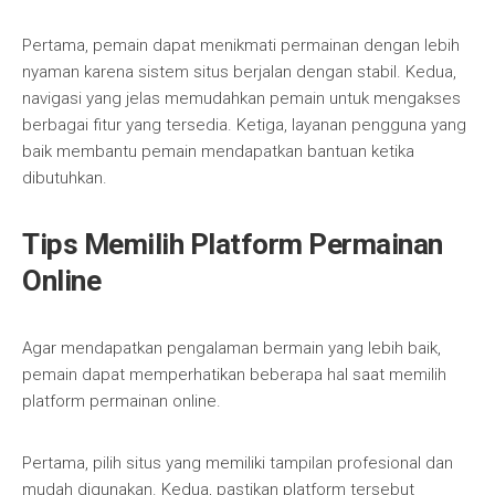
Pertama, pemain dapat menikmati permainan dengan lebih
nyaman karena sistem situs berjalan dengan stabil. Kedua,
navigasi yang jelas memudahkan pemain untuk mengakses
berbagai fitur yang tersedia. Ketiga, layanan pengguna yang
baik membantu pemain mendapatkan bantuan ketika
dibutuhkan.
Tips Memilih Platform Permainan
Online
Agar mendapatkan pengalaman bermain yang lebih baik,
pemain dapat memperhatikan beberapa hal saat memilih
platform permainan online.
Pertama, pilih situs yang memiliki tampilan profesional dan
mudah digunakan. Kedua, pastikan platform tersebut