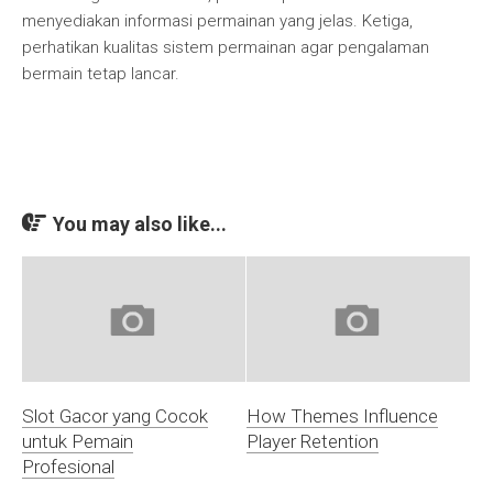
menyediakan informasi permainan yang jelas. Ketiga,
perhatikan kualitas sistem permainan agar pengalaman
bermain tetap lancar.
You may also like...
Slot Gacor yang Cocok
How Themes Influence
untuk Pemain
Player Retention
Profesional