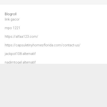
Blogroll
link gacor
mpo 1221
https://alfaa123.com/
https://capsuletinyhomesflorida.com/contact-us/
jackpot108 alternatif
nadimtogel alternatif
agen 108
danatoto
nadim togel
dewa90 slot
petir108