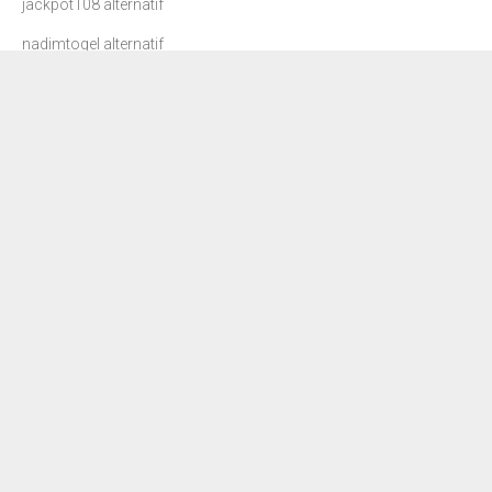
jackpot108 alternatif
nadimtogel alternatif
agen 108
danatoto
nadim togel
dewa90 slot
petir108
situs slot gacor
rajamenang slot
jackpot108 login
situs togel
slot gacor gampang menang
slot