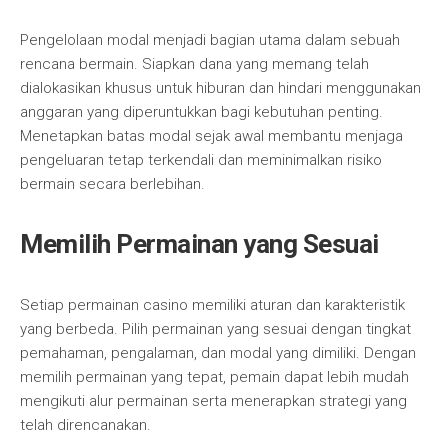
Pengelolaan modal menjadi bagian utama dalam sebuah
rencana bermain. Siapkan dana yang memang telah
dialokasikan khusus untuk hiburan dan hindari menggunakan
anggaran yang diperuntukkan bagi kebutuhan penting.
Menetapkan batas modal sejak awal membantu menjaga
pengeluaran tetap terkendali dan meminimalkan risiko
bermain secara berlebihan.
Memilih Permainan yang Sesuai
Setiap permainan casino memiliki aturan dan karakteristik
yang berbeda. Pilih permainan yang sesuai dengan tingkat
pemahaman, pengalaman, dan modal yang dimiliki. Dengan
memilih permainan yang tepat, pemain dapat lebih mudah
mengikuti alur permainan serta menerapkan strategi yang
telah direncanakan.